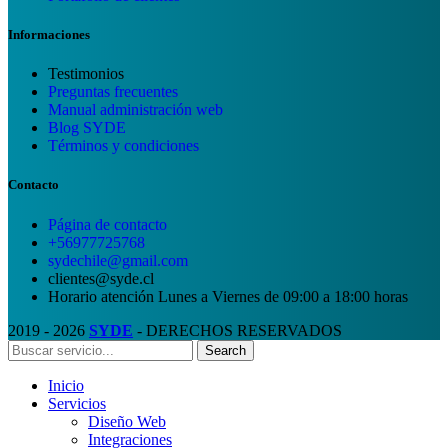
Informaciones
Testimonios
Preguntas frecuentes
Manual administración web
Blog SYDE
Términos y condiciones
Contacto
Página de contacto
+56977725768
sydechile@gmail.com
clientes@syde.cl
Horario atención Lunes a Viernes de 09:00 a 18:00 horas
2019 - 2026
SYDE
- DERECHOS RESERVADOS
Search
Inicio
Servicios
Diseño Web
Integraciones