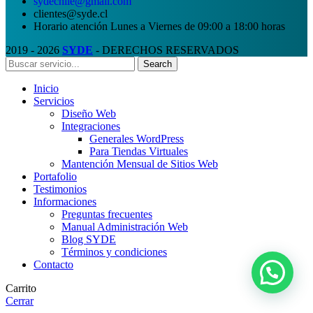
sydechile@gmail.com
clientes@syde.cl
Horario atención Lunes a Viernes de 09:00 a 18:00 horas
2019 - 2026
SYDE
- DERECHOS RESERVADOS
Search
Inicio
Servicios
Diseño Web
Integraciones
Generales WordPress
Para Tiendas Virtuales
Mantención Mensual de Sitios Web
Portafolio
Testimonios
Informaciones
Preguntas frecuentes
Manual Administración Web
Blog SYDE
Términos y condiciones
Contacto
Carrito
Cerrar