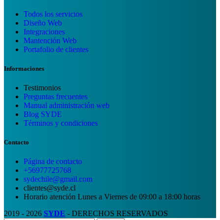
Todos los servicios
Diseño Web
Integraciones
Mantención Web
Portafolio de clientes
Informaciones
Testimonios
Preguntas frecuentes
Manual administración web
Blog SYDE
Términos y condiciones
Contacto
Página de contacto
+56977725768
sydechile@gmail.com
clientes@syde.cl
Horario atención Lunes a Viernes de 09:00 a 18:00 horas
2019 - 2026
SYDE
- DERECHOS RESERVADOS